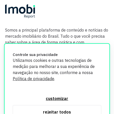
Somos a principal plataforma de conteúdo e notícias do
mercado imobiliário do Brasil. Tudo o que você precisa
saber sobre a área de forma prática e com
credibilidade.
Controle sua privacidade
Utilizamos cookies e outras tecnologias de
medição para melhorar a sua experiência de
navegação no nosso site, conforme a nossa
Política de privacidade
.
O Imobi Report se compromete a proteger sua privacidade e
segurança. Todos os dados coletados em nosso site são
customizar
utilizados exclusivamente para fins de aprimoramento de
serviços, respeitando as diretrizes da LGPD. Para mais
rejeitar todos
informações, consulte nossa Política de Privacidade.