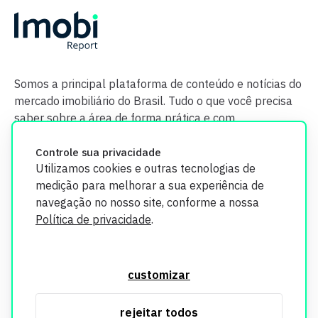
Somos a principal plataforma de conteúdo e notícias do
mercado imobiliário do Brasil. Tudo o que você precisa
saber sobre a área de forma prática e com
credibilidade.
Controle sua privacidade
Utilizamos cookies e outras tecnologias de
medição para melhorar a sua experiência de
navegação no nosso site, conforme a nossa
Política de privacidade
.
O Imobi Report se compromete a proteger sua privacidade e
segurança. Todos os dados coletados em nosso site são
customizar
utilizados exclusivamente para fins de aprimoramento de
serviços, respeitando as diretrizes da LGPD. Para mais
rejeitar todos
informações, consulte nossa Política de Privacidade.