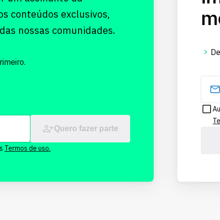
me
os conteúdos exclusivos,
 das nossas comunidades.
De
imeiro.
Au
Te
Quero fazer parte
os
Termos de uso.