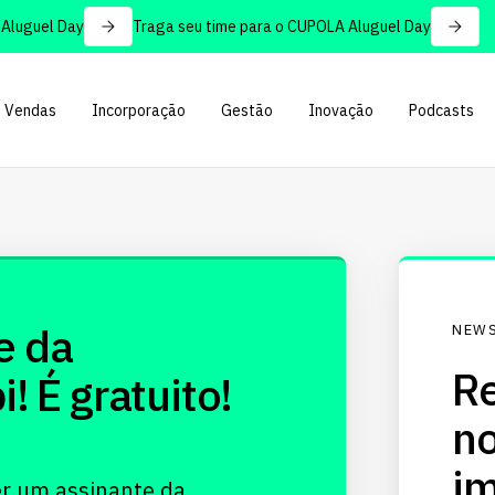
luguel Day
Traga seu time para o CUPOLA Aluguel Day
Vendas
Incorporação
Gestão
Inovação
Podcasts
e da
NEWS
Re
 É gratuito!
no
im
er um assinante da