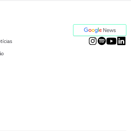
tícias
ão