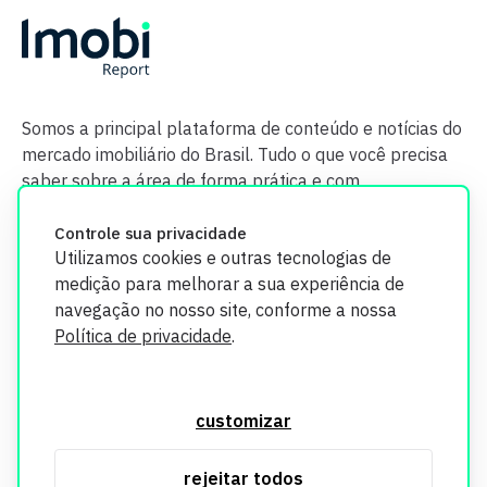
Somos a principal plataforma de conteúdo e notícias do
mercado imobiliário do Brasil. Tudo o que você precisa
saber sobre a área de forma prática e com
credibilidade.
Controle sua privacidade
Utilizamos cookies e outras tecnologias de
medição para melhorar a sua experiência de
navegação no nosso site, conforme a nossa
Política de privacidade
.
O Imobi Report se compromete a proteger sua privacidade e
segurança. Todos os dados coletados em nosso site são
customizar
utilizados exclusivamente para fins de aprimoramento de
serviços, respeitando as diretrizes da LGPD. Para mais
rejeitar todos
informações, consulte nossa Política de Privacidade.