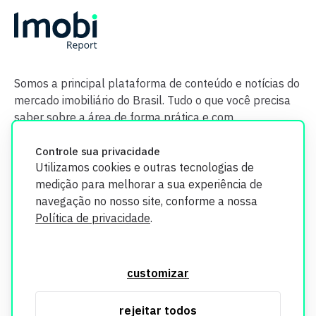
Somos a principal plataforma de conteúdo e notícias do
mercado imobiliário do Brasil. Tudo o que você precisa
saber sobre a área de forma prática e com
credibilidade.
Controle sua privacidade
Utilizamos cookies e outras tecnologias de
medição para melhorar a sua experiência de
navegação no nosso site, conforme a nossa
Política de privacidade
.
O Imobi Report se compromete a proteger sua privacidade e
segurança. Todos os dados coletados em nosso site são
customizar
utilizados exclusivamente para fins de aprimoramento de
serviços, respeitando as diretrizes da LGPD. Para mais
rejeitar todos
informações, consulte nossa Política de Privacidade.