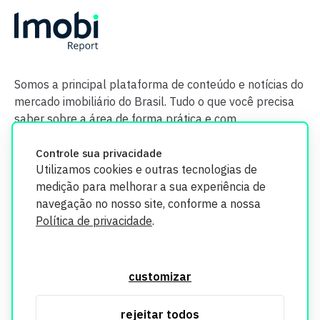
Somos a principal plataforma de conteúdo e notícias do
mercado imobiliário do Brasil. Tudo o que você precisa
saber sobre a área de forma prática e com
credibilidade.
Controle sua privacidade
Utilizamos cookies e outras tecnologias de
medição para melhorar a sua experiência de
navegação no nosso site, conforme a nossa
Política de privacidade
.
O Imobi Report se compromete a proteger sua privacidade e
segurança. Todos os dados coletados em nosso site são
customizar
utilizados exclusivamente para fins de aprimoramento de
serviços, respeitando as diretrizes da LGPD. Para mais
rejeitar todos
informações, consulte nossa Política de Privacidade.