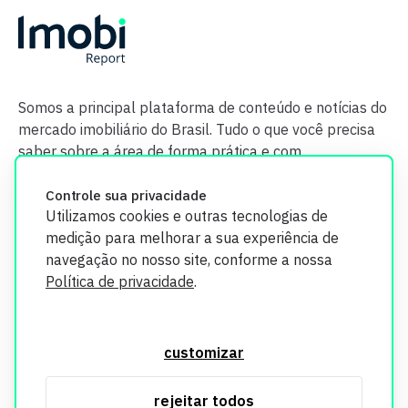
Somos a principal plataforma de conteúdo e notícias do
mercado imobiliário do Brasil. Tudo o que você precisa
saber sobre a área de forma prática e com
credibilidade.
Controle sua privacidade
Utilizamos cookies e outras tecnologias de
medição para melhorar a sua experiência de
navegação no nosso site, conforme a nossa
Política de privacidade
.
O Imobi Report se compromete a proteger sua privacidade e
segurança. Todos os dados coletados em nosso site são
customizar
utilizados exclusivamente para fins de aprimoramento de
serviços, respeitando as diretrizes da LGPD. Para mais
rejeitar todos
informações, consulte nossa Política de Privacidade.