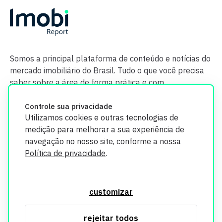
Somos a principal plataforma de conteúdo e notícias do
mercado imobiliário do Brasil. Tudo o que você precisa
saber sobre a área de forma prática e com
credibilidade.
Controle sua privacidade
Utilizamos cookies e outras tecnologias de
medição para melhorar a sua experiência de
navegação no nosso site, conforme a nossa
Política de privacidade
.
O Imobi Report se compromete a proteger sua privacidade e
segurança. Todos os dados coletados em nosso site são
customizar
utilizados exclusivamente para fins de aprimoramento de
serviços, respeitando as diretrizes da LGPD. Para mais
rejeitar todos
informações, consulte nossa Política de Privacidade.