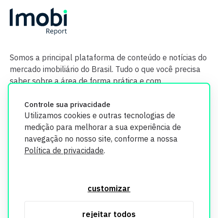
Somos a principal plataforma de conteúdo e notícias do
mercado imobiliário do Brasil. Tudo o que você precisa
saber sobre a área de forma prática e com
credibilidade.
Controle sua privacidade
Utilizamos cookies e outras tecnologias de
medição para melhorar a sua experiência de
navegação no nosso site, conforme a nossa
Política de privacidade
.
O Imobi Report se compromete a proteger sua privacidade e
segurança. Todos os dados coletados em nosso site são
customizar
utilizados exclusivamente para fins de aprimoramento de
serviços, respeitando as diretrizes da LGPD. Para mais
rejeitar todos
informações, consulte nossa Política de Privacidade.