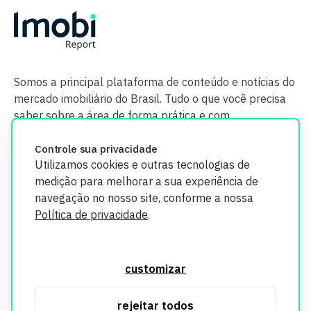
Somos a principal plataforma de conteúdo e notícias do
mercado imobiliário do Brasil. Tudo o que você precisa
saber sobre a área de forma prática e com
credibilidade.
Controle sua privacidade
Utilizamos cookies e outras tecnologias de
medição para melhorar a sua experiência de
navegação no nosso site, conforme a nossa
Política de privacidade
.
O Imobi Report se compromete a proteger sua privacidade e
segurança. Todos os dados coletados em nosso site são
customizar
utilizados exclusivamente para fins de aprimoramento de
serviços, respeitando as diretrizes da LGPD. Para mais
rejeitar todos
informações, consulte nossa Política de Privacidade.