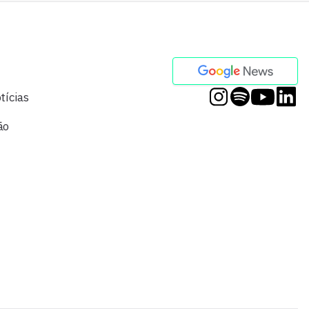
tícias
ão