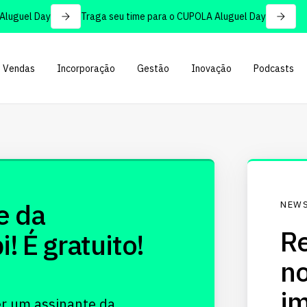
uguel Day
Traga seu time para o CUPOLA Aluguel Day
Vendas
Incorporação
Gestão
Inovação
Podcasts
e da
NEWS
Re
 É gratuito!
no
im
er um assinante da