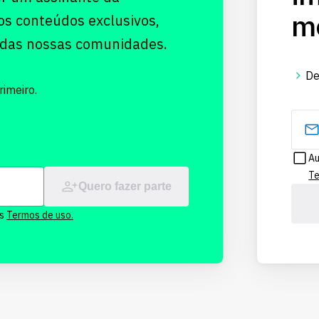
me
os conteúdos exclusivos,
 das nossas comunidades.
De
imeiro.
Au
Te
Quero fazer parte
os
Termos de uso.