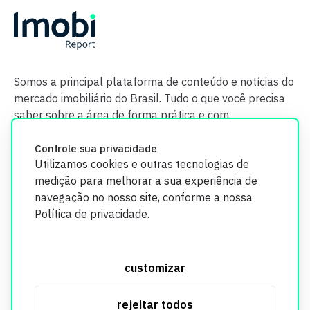
Somos a principal plataforma de conteúdo e notícias do
mercado imobiliário do Brasil. Tudo o que você precisa
saber sobre a área de forma prática e com
credibilidade.
Controle sua privacidade
Utilizamos cookies e outras tecnologias de
medição para melhorar a sua experiência de
navegação no nosso site, conforme a nossa
Política de privacidade
.
O Imobi Report se compromete a proteger sua privacidade e
segurança. Todos os dados coletados em nosso site são
customizar
utilizados exclusivamente para fins de aprimoramento de
serviços, respeitando as diretrizes da LGPD. Para mais
rejeitar todos
informações, consulte nossa Política de Privacidade.