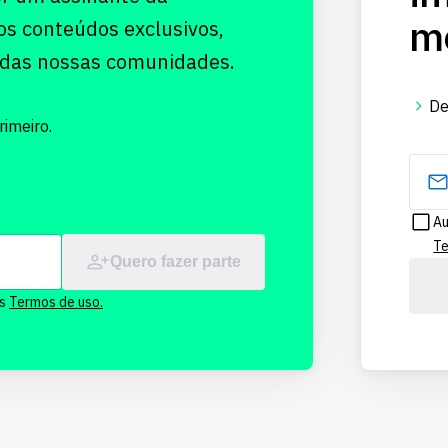
me
os conteúdos exclusivos,
 das nossas comunidades.
De
imeiro.
Au
Te
Quero fazer parte
os
Termos de uso.