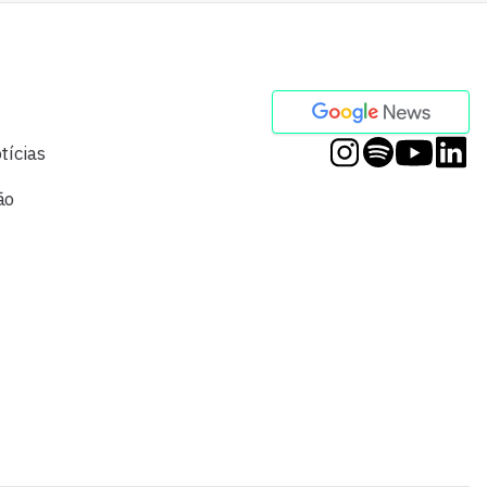
tícias
ão