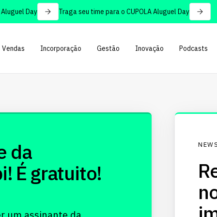
luguel Day
Traga seu time para o CUPOLA Aluguel Day
Vendas
Incorporação
Gestão
Inovação
Podcasts
e da
NEWS
Re
 É gratuito!
no
im
er um assinante da