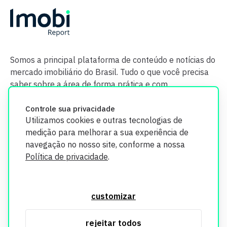
Somos a principal plataforma de conteúdo e notícias do
mercado imobiliário do Brasil. Tudo o que você precisa
saber sobre a área de forma prática e com
credibilidade.
Controle sua privacidade
Utilizamos cookies e outras tecnologias de
medição para melhorar a sua experiência de
navegação no nosso site, conforme a nossa
Política de privacidade
.
O Imobi Report se compromete a proteger sua privacidade e
segurança. Todos os dados coletados em nosso site são
customizar
utilizados exclusivamente para fins de aprimoramento de
serviços, respeitando as diretrizes da LGPD. Para mais
rejeitar todos
informações, consulte nossa Política de Privacidade.