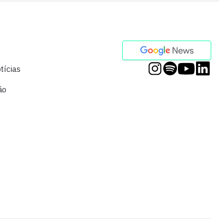
tícias
ão