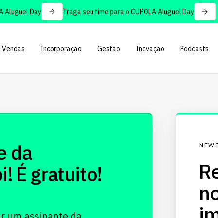
Aluguel Day
Traga seu time para o CUPOLA Aluguel Day
Vendas
Incorporação
Gestão
Inovação
Podcasts
e da
NEWS
Re
 É gratuito!
no
im
er um assinante da