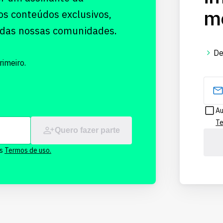
me
os conteúdos exclusivos,
 das nossas comunidades.
De
imeiro.
Au
Te
Quero fazer parte
os
Termos de uso.