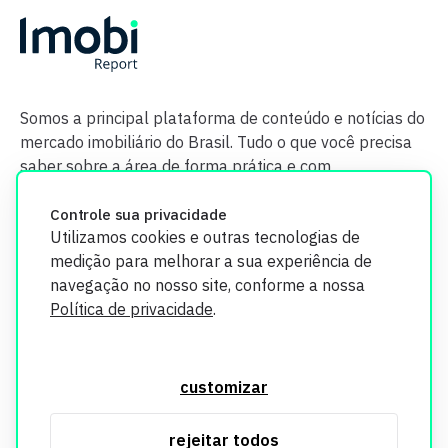
Somos a principal plataforma de conteúdo e notícias do
mercado imobiliário do Brasil. Tudo o que você precisa
saber sobre a área de forma prática e com
credibilidade.
Controle sua privacidade
Utilizamos cookies e outras tecnologias de
medição para melhorar a sua experiência de
navegação no nosso site, conforme a nossa
Política de privacidade
.
O Imobi Report se compromete a proteger sua privacidade e
segurança. Todos os dados coletados em nosso site são
customizar
utilizados exclusivamente para fins de aprimoramento de
serviços, respeitando as diretrizes da LGPD. Para mais
rejeitar todos
informações, consulte nossa Política de Privacidade.