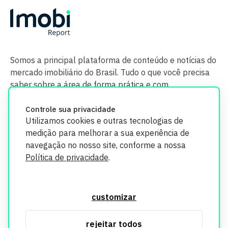
Somos a principal plataforma de conteúdo e notícias do
mercado imobiliário do Brasil. Tudo o que você precisa
saber sobre a área de forma prática e com
credibilidade.
Controle sua privacidade
Utilizamos cookies e outras tecnologias de
medição para melhorar a sua experiência de
navegação no nosso site, conforme a nossa
Política de privacidade
.
O Imobi Report se compromete a proteger sua privacidade e
segurança. Todos os dados coletados em nosso site são
customizar
utilizados exclusivamente para fins de aprimoramento de
serviços, respeitando as diretrizes da LGPD. Para mais
rejeitar todos
informações, consulte nossa Política de Privacidade.