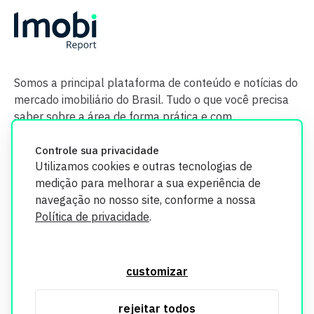
Somos a principal plataforma de conteúdo e notícias do
mercado imobiliário do Brasil. Tudo o que você precisa
saber sobre a área de forma prática e com
credibilidade.
Controle sua privacidade
Utilizamos cookies e outras tecnologias de
medição para melhorar a sua experiência de
navegação no nosso site, conforme a nossa
Política de privacidade
.
O Imobi Report se compromete a proteger sua privacidade e
segurança. Todos os dados coletados em nosso site são
customizar
utilizados exclusivamente para fins de aprimoramento de
serviços, respeitando as diretrizes da LGPD. Para mais
rejeitar todos
informações, consulte nossa Política de Privacidade.