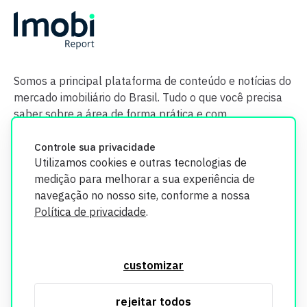
Somos a principal plataforma de conteúdo e notícias do
mercado imobiliário do Brasil. Tudo o que você precisa
saber sobre a área de forma prática e com
credibilidade.
Controle sua privacidade
Utilizamos cookies e outras tecnologias de
medição para melhorar a sua experiência de
navegação no nosso site, conforme a nossa
Política de privacidade
.
O Imobi Report se compromete a proteger sua privacidade e
segurança. Todos os dados coletados em nosso site são
customizar
utilizados exclusivamente para fins de aprimoramento de
serviços, respeitando as diretrizes da LGPD. Para mais
rejeitar todos
informações, consulte nossa Política de Privacidade.