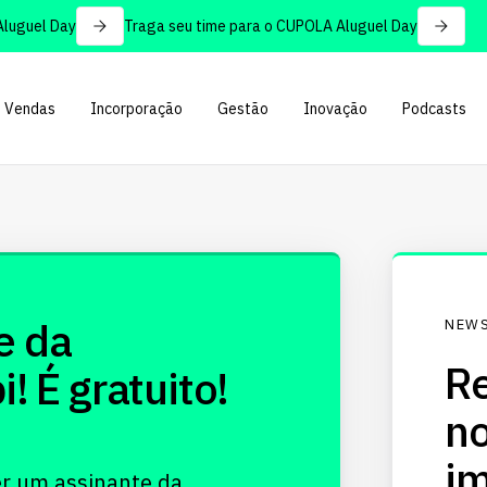
uguel Day
Traga seu time para o CUPOLA Aluguel Day
Vendas
Incorporação
Gestão
Inovação
Podcasts
e da
NEWS
Re
 É gratuito!
no
im
er um assinante da