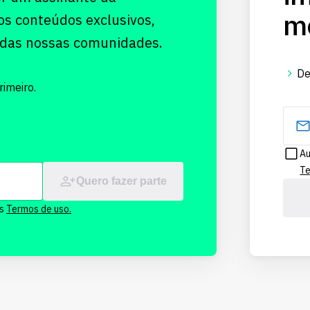
me
os conteúdos exclusivos,
 das nossas comunidades.
De
imeiro.
Au
Te
Quero fazer parte
os
Termos de uso.