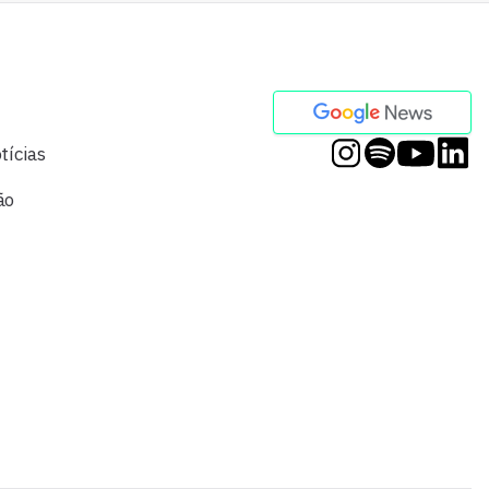
tícias
ão