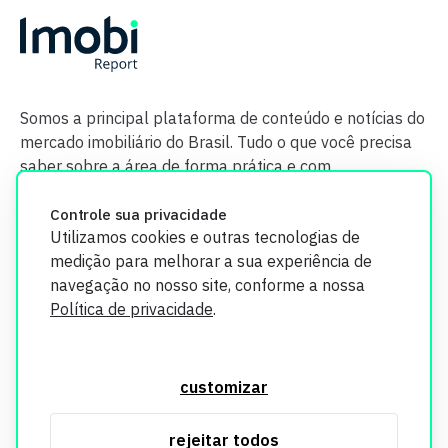
Somos a principal plataforma de conteúdo e notícias do
mercado imobiliário do Brasil. Tudo o que você precisa
saber sobre a área de forma prática e com
credibilidade.
Controle sua privacidade
Utilizamos cookies e outras tecnologias de
medição para melhorar a sua experiência de
navegação no nosso site, conforme a nossa
Política de privacidade
.
O Imobi Report se compromete a proteger sua privacidade e
segurança. Todos os dados coletados em nosso site são
customizar
utilizados exclusivamente para fins de aprimoramento de
serviços, respeitando as diretrizes da LGPD. Para mais
rejeitar todos
informações, consulte nossa Política de Privacidade.