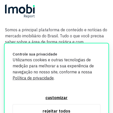
Somos a principal plataforma de conteúdo e notícias do
mercado imobiliário do Brasil. Tudo o que você precisa
saber sobre a área de forma prática e com
credibilidade.
Controle sua privacidade
Utilizamos cookies e outras tecnologias de
medição para melhorar a sua experiência de
navegação no nosso site, conforme a nossa
Política de privacidade
.
O Imobi Report se compromete a proteger sua privacidade e
segurança. Todos os dados coletados em nosso site são
customizar
utilizados exclusivamente para fins de aprimoramento de
serviços, respeitando as diretrizes da LGPD. Para mais
rejeitar todos
informações, consulte nossa Política de Privacidade.