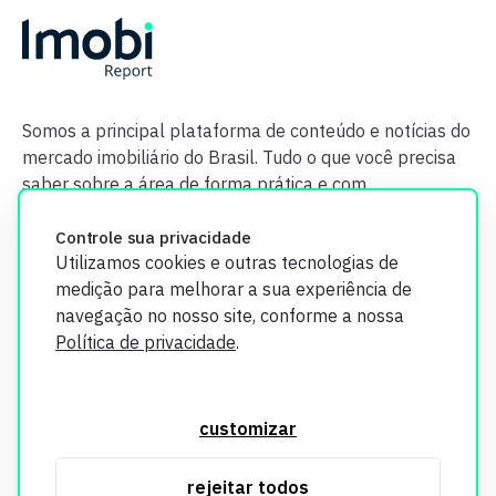
Somos a principal plataforma de conteúdo e notícias do
mercado imobiliário do Brasil. Tudo o que você precisa
saber sobre a área de forma prática e com
credibilidade.
Controle sua privacidade
Utilizamos cookies e outras tecnologias de
medição para melhorar a sua experiência de
navegação no nosso site, conforme a nossa
Política de privacidade
.
O Imobi Report se compromete a proteger sua privacidade e
segurança. Todos os dados coletados em nosso site são
customizar
utilizados exclusivamente para fins de aprimoramento de
serviços, respeitando as diretrizes da LGPD. Para mais
rejeitar todos
informações, consulte nossa Política de Privacidade.