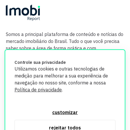
Somos a principal plataforma de conteúdo e notícias do
mercado imobiliário do Brasil. Tudo o que você precisa
saber sobre a área de forma prática e com
credibilidade.
Controle sua privacidade
Utilizamos cookies e outras tecnologias de
medição para melhorar a sua experiência de
navegação no nosso site, conforme a nossa
Política de privacidade
.
O Imobi Report se compromete a proteger sua privacidade e
segurança. Todos os dados coletados em nosso site são
customizar
utilizados exclusivamente para fins de aprimoramento de
serviços, respeitando as diretrizes da LGPD. Para mais
rejeitar todos
informações, consulte nossa Política de Privacidade.