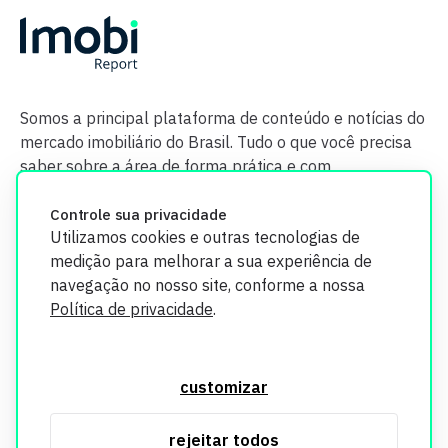
Somos a principal plataforma de conteúdo e notícias do
mercado imobiliário do Brasil. Tudo o que você precisa
saber sobre a área de forma prática e com
credibilidade.
Controle sua privacidade
Utilizamos cookies e outras tecnologias de
medição para melhorar a sua experiência de
navegação no nosso site, conforme a nossa
Política de privacidade
.
O Imobi Report se compromete a proteger sua privacidade e
segurança. Todos os dados coletados em nosso site são
customizar
utilizados exclusivamente para fins de aprimoramento de
serviços, respeitando as diretrizes da LGPD. Para mais
rejeitar todos
informações, consulte nossa Política de Privacidade.