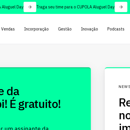
luguel Day
Traga seu time para o CUPOLA Aluguel Day
Vendas
Incorporação
Gestão
Inovação
Podcasts
e da
NEWS
Re
 É gratuito!
no
im
er um assinante da