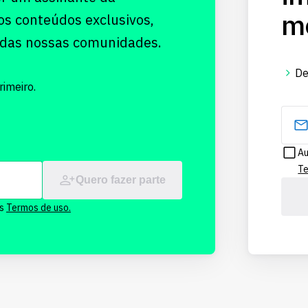
me
os conteúdos exclusivos,
 das nossas comunidades.
De
imeiro.
Au
Te
Quero fazer parte
os
Termos de uso.