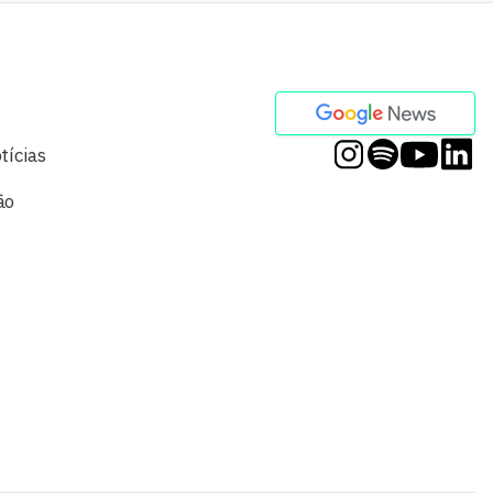
tícias
ão