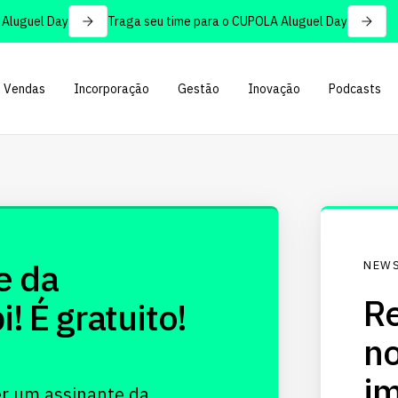
luguel Day
Traga seu time para o CUPOLA Aluguel Day
Vendas
Incorporação
Gestão
Inovação
Podcasts
e da
NEWS
Re
 É gratuito!
no
im
er um assinante da