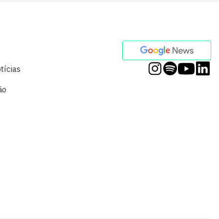
tícias
ão