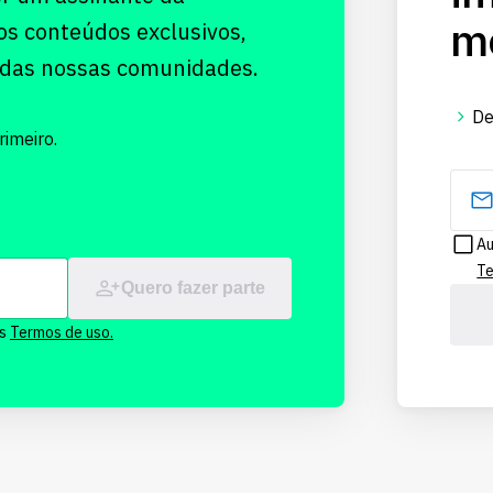
me
os conteúdos exclusivos,
 das nossas comunidades.
De
imeiro.
Au
Te
Quero fazer parte
os
Termos de uso.