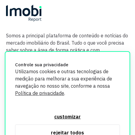
Somos a principal plataforma de conteúdo e notícias do
mercado imobiliário do Brasil. Tudo o que você precisa
saber sobre a área de forma prática e com
credibilidade.
Controle sua privacidade
Utilizamos cookies e outras tecnologias de
medição para melhorar a sua experiência de
navegação no nosso site, conforme a nossa
Política de privacidade
.
O Imobi Report se compromete a proteger sua privacidade e
segurança. Todos os dados coletados em nosso site são
customizar
utilizados exclusivamente para fins de aprimoramento de
serviços, respeitando as diretrizes da LGPD. Para mais
rejeitar todos
informações, consulte nossa Política de Privacidade.