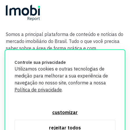
Somos a principal plataforma de conteúdo e notícias do
mercado imobiliário do Brasil. Tudo o que você precisa
saber sobre a área de forma prática e com
credibilidade.
Controle sua privacidade
Utilizamos cookies e outras tecnologias de
medição para melhorar a sua experiência de
navegação no nosso site, conforme a nossa
Política de privacidade
.
O Imobi Report se compromete a proteger sua privacidade e
segurança. Todos os dados coletados em nosso site são
customizar
utilizados exclusivamente para fins de aprimoramento de
serviços, respeitando as diretrizes da LGPD. Para mais
rejeitar todos
informações, consulte nossa Política de Privacidade.