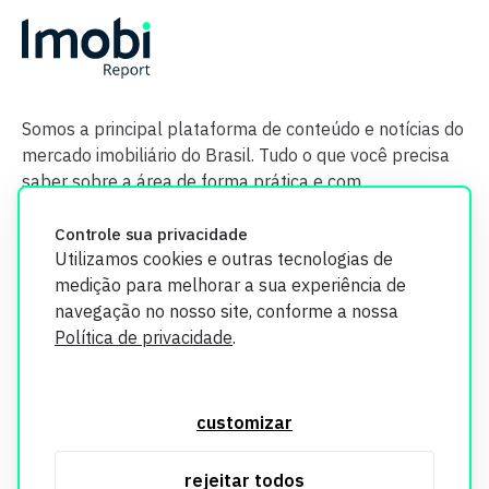
Somos a principal plataforma de conteúdo e notícias do
mercado imobiliário do Brasil. Tudo o que você precisa
saber sobre a área de forma prática e com
credibilidade.
Controle sua privacidade
Utilizamos cookies e outras tecnologias de
medição para melhorar a sua experiência de
navegação no nosso site, conforme a nossa
Política de privacidade
.
O Imobi Report se compromete a proteger sua privacidade e
segurança. Todos os dados coletados em nosso site são
customizar
utilizados exclusivamente para fins de aprimoramento de
serviços, respeitando as diretrizes da LGPD. Para mais
rejeitar todos
informações, consulte nossa Política de Privacidade.