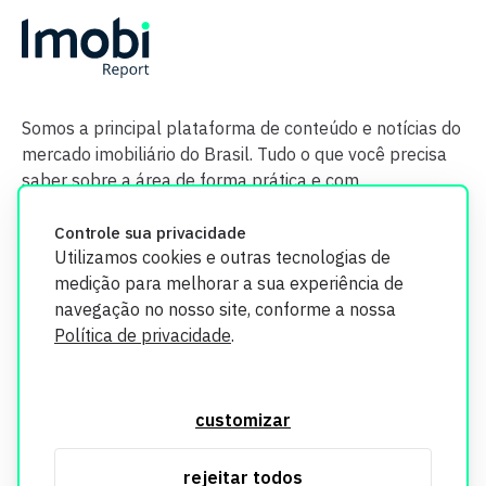
Somos a principal plataforma de conteúdo e notícias do
mercado imobiliário do Brasil. Tudo o que você precisa
saber sobre a área de forma prática e com
credibilidade.
Controle sua privacidade
Utilizamos cookies e outras tecnologias de
medição para melhorar a sua experiência de
navegação no nosso site, conforme a nossa
Política de privacidade
.
O Imobi Report se compromete a proteger sua privacidade e
segurança. Todos os dados coletados em nosso site são
customizar
utilizados exclusivamente para fins de aprimoramento de
serviços, respeitando as diretrizes da LGPD. Para mais
rejeitar todos
informações, consulte nossa Política de Privacidade.