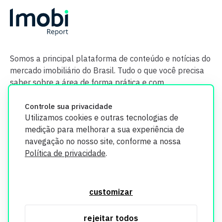
Somos a principal plataforma de conteúdo e notícias do
mercado imobiliário do Brasil. Tudo o que você precisa
saber sobre a área de forma prática e com
credibilidade.
Controle sua privacidade
Utilizamos cookies e outras tecnologias de
medição para melhorar a sua experiência de
navegação no nosso site, conforme a nossa
Política de privacidade
.
O Imobi Report se compromete a proteger sua privacidade e
segurança. Todos os dados coletados em nosso site são
customizar
utilizados exclusivamente para fins de aprimoramento de
serviços, respeitando as diretrizes da LGPD. Para mais
rejeitar todos
informações, consulte nossa Política de Privacidade.