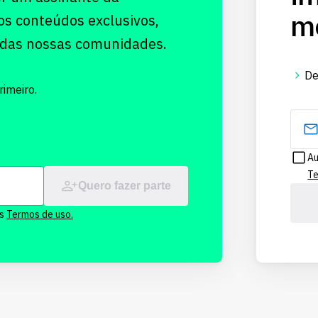
me
os conteúdos exclusivos,
 das nossas comunidades.
De
imeiro.
Au
Te
Quero fazer parte
os
Termos de uso.