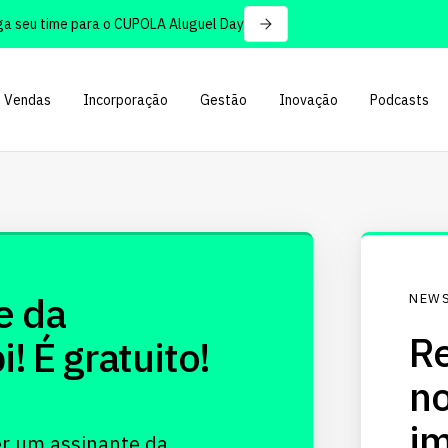
seu time para o CUPOLA Aluguel Day
Vendas
Incorporação
Gestão
Inovação
Podcasts
e da
NEWS
Re
 É gratuito!
no
im
er um assinante da