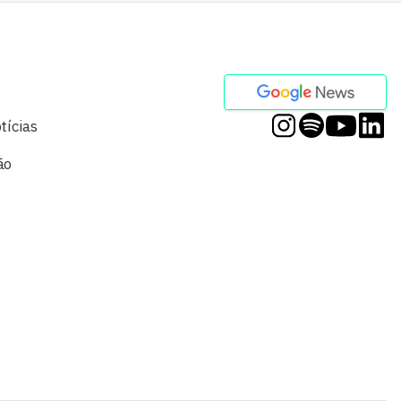
tícias
ão