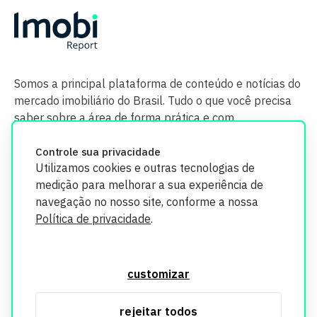
Somos a principal plataforma de conteúdo e notícias do
mercado imobiliário do Brasil. Tudo o que você precisa
saber sobre a área de forma prática e com
credibilidade.
Controle sua privacidade
Utilizamos cookies e outras tecnologias de
medição para melhorar a sua experiência de
navegação no nosso site, conforme a nossa
Política de privacidade
.
O Imobi Report se compromete a proteger sua privacidade e
segurança. Todos os dados coletados em nosso site são
customizar
utilizados exclusivamente para fins de aprimoramento de
serviços, respeitando as diretrizes da LGPD. Para mais
rejeitar todos
informações, consulte nossa Política de Privacidade.