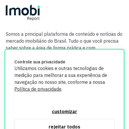
Somos a principal plataforma de conteúdo e notícias do
mercado imobiliário do Brasil. Tudo o que você precisa
saber sobre a área de forma prática e com
credibilidade.
Controle sua privacidade
Utilizamos cookies e outras tecnologias de
medição para melhorar a sua experiência de
navegação no nosso site, conforme a nossa
Política de privacidade
.
O Imobi Report se compromete a proteger sua privacidade e
segurança. Todos os dados coletados em nosso site são
customizar
utilizados exclusivamente para fins de aprimoramento de
serviços, respeitando as diretrizes da LGPD. Para mais
rejeitar todos
informações, consulte nossa Política de Privacidade.