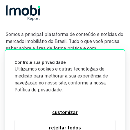
Somos a principal plataforma de conteúdo e notícias do
mercado imobiliário do Brasil. Tudo o que você precisa
saber sobre a área de forma prática e com
credibilidade.
Controle sua privacidade
Utilizamos cookies e outras tecnologias de
medição para melhorar a sua experiência de
navegação no nosso site, conforme a nossa
Política de privacidade
.
O Imobi Report se compromete a proteger sua privacidade e
segurança. Todos os dados coletados em nosso site são
customizar
utilizados exclusivamente para fins de aprimoramento de
serviços, respeitando as diretrizes da LGPD. Para mais
rejeitar todos
informações, consulte nossa Política de Privacidade.