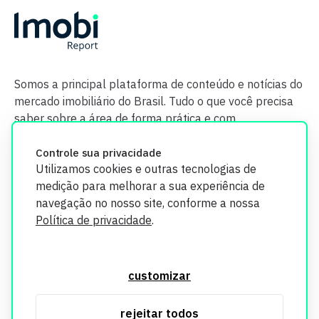
Somos a principal plataforma de conteúdo e notícias do
mercado imobiliário do Brasil. Tudo o que você precisa
saber sobre a área de forma prática e com
credibilidade.
Controle sua privacidade
Utilizamos cookies e outras tecnologias de
medição para melhorar a sua experiência de
navegação no nosso site, conforme a nossa
Política de privacidade
.
O Imobi Report se compromete a proteger sua privacidade e
segurança. Todos os dados coletados em nosso site são
customizar
utilizados exclusivamente para fins de aprimoramento de
serviços, respeitando as diretrizes da LGPD. Para mais
rejeitar todos
informações, consulte nossa Política de Privacidade.