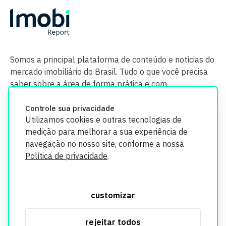
Somos a principal plataforma de conteúdo e notícias do
mercado imobiliário do Brasil. Tudo o que você precisa
saber sobre a área de forma prática e com
credibilidade.
Controle sua privacidade
Utilizamos cookies e outras tecnologias de
medição para melhorar a sua experiência de
navegação no nosso site, conforme a nossa
Política de privacidade
.
O Imobi Report se compromete a proteger sua privacidade e
segurança. Todos os dados coletados em nosso site são
customizar
utilizados exclusivamente para fins de aprimoramento de
serviços, respeitando as diretrizes da LGPD. Para mais
rejeitar todos
informações, consulte nossa Política de Privacidade.