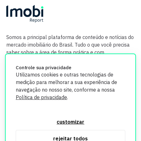
Somos a principal plataforma de conteúdo e notícias do
mercado imobiliário do Brasil. Tudo o que você precisa
saber sobre a área de forma prática e com
credibilidade.
Controle sua privacidade
Utilizamos cookies e outras tecnologias de
medição para melhorar a sua experiência de
navegação no nosso site, conforme a nossa
Política de privacidade
.
O Imobi Report se compromete a proteger sua privacidade e
segurança. Todos os dados coletados em nosso site são
customizar
utilizados exclusivamente para fins de aprimoramento de
serviços, respeitando as diretrizes da LGPD. Para mais
rejeitar todos
informações, consulte nossa Política de Privacidade.