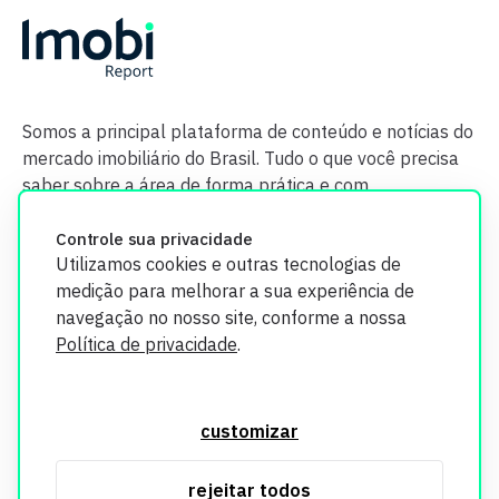
Somos a principal plataforma de conteúdo e notícias do
mercado imobiliário do Brasil. Tudo o que você precisa
saber sobre a área de forma prática e com
credibilidade.
Controle sua privacidade
Utilizamos cookies e outras tecnologias de
medição para melhorar a sua experiência de
navegação no nosso site, conforme a nossa
Política de privacidade
.
O Imobi Report se compromete a proteger sua privacidade e
segurança. Todos os dados coletados em nosso site são
customizar
utilizados exclusivamente para fins de aprimoramento de
serviços, respeitando as diretrizes da LGPD. Para mais
rejeitar todos
informações, consulte nossa Política de Privacidade.