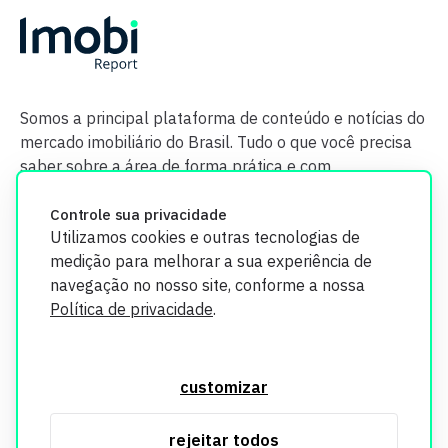
Somos a principal plataforma de conteúdo e notícias do
mercado imobiliário do Brasil. Tudo o que você precisa
saber sobre a área de forma prática e com
credibilidade.
Controle sua privacidade
Utilizamos cookies e outras tecnologias de
medição para melhorar a sua experiência de
navegação no nosso site, conforme a nossa
Política de privacidade
.
O Imobi Report se compromete a proteger sua privacidade e
segurança. Todos os dados coletados em nosso site são
customizar
utilizados exclusivamente para fins de aprimoramento de
serviços, respeitando as diretrizes da LGPD. Para mais
rejeitar todos
informações, consulte nossa Política de Privacidade.