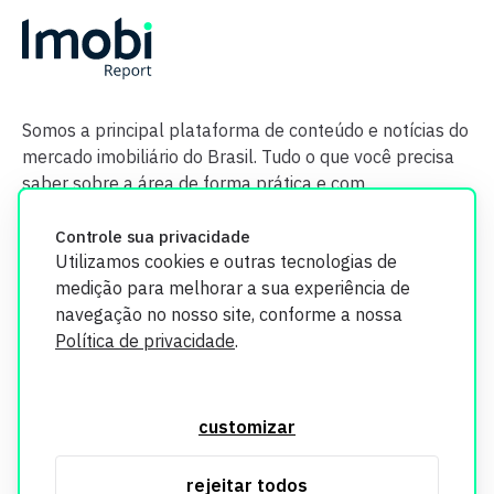
Somos a principal plataforma de conteúdo e notícias do
mercado imobiliário do Brasil. Tudo o que você precisa
saber sobre a área de forma prática e com
credibilidade.
Controle sua privacidade
Utilizamos cookies e outras tecnologias de
medição para melhorar a sua experiência de
navegação no nosso site, conforme a nossa
Política de privacidade
.
O Imobi Report se compromete a proteger sua privacidade e
segurança. Todos os dados coletados em nosso site são
customizar
utilizados exclusivamente para fins de aprimoramento de
serviços, respeitando as diretrizes da LGPD. Para mais
rejeitar todos
informações, consulte nossa Política de Privacidade.