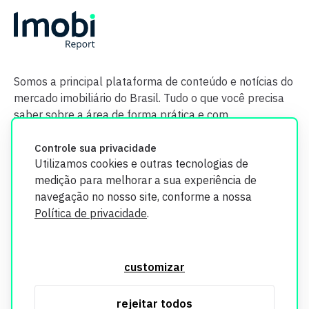
Somos a principal plataforma de conteúdo e notícias do
mercado imobiliário do Brasil. Tudo o que você precisa
saber sobre a área de forma prática e com
credibilidade.
Controle sua privacidade
Utilizamos cookies e outras tecnologias de
medição para melhorar a sua experiência de
navegação no nosso site, conforme a nossa
Política de privacidade
.
O Imobi Report se compromete a proteger sua privacidade e
segurança. Todos os dados coletados em nosso site são
customizar
utilizados exclusivamente para fins de aprimoramento de
serviços, respeitando as diretrizes da LGPD. Para mais
rejeitar todos
informações, consulte nossa Política de Privacidade.