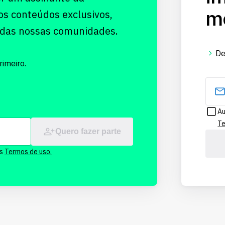
me
os conteúdos exclusivos,
 das nossas comunidades.
De
imeiro.
Au
Te
Quero fazer parte
os
Termos de uso.