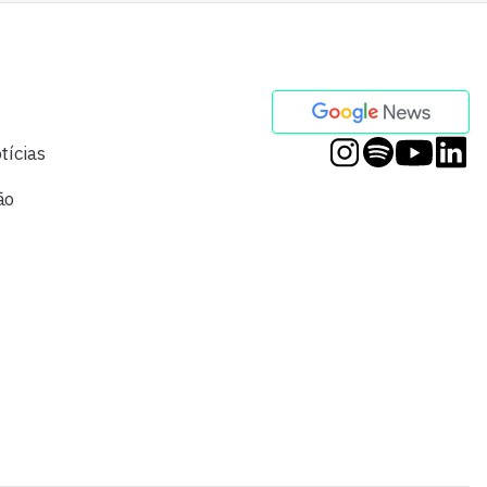
tícias
ão