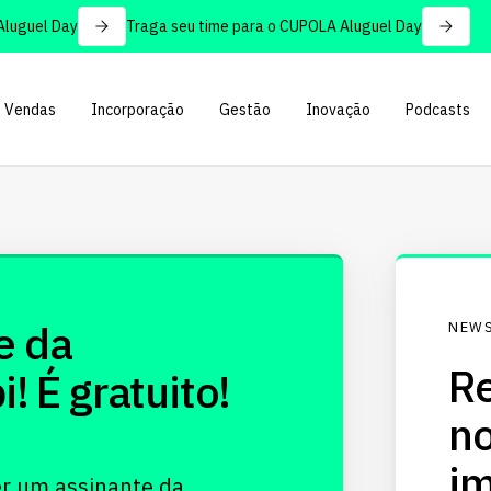
uguel Day
Traga seu time para o CUPOLA Aluguel Day
Vendas
Incorporação
Gestão
Inovação
Podcasts
e da
NEWS
Re
 É gratuito!
no
im
er um assinante da