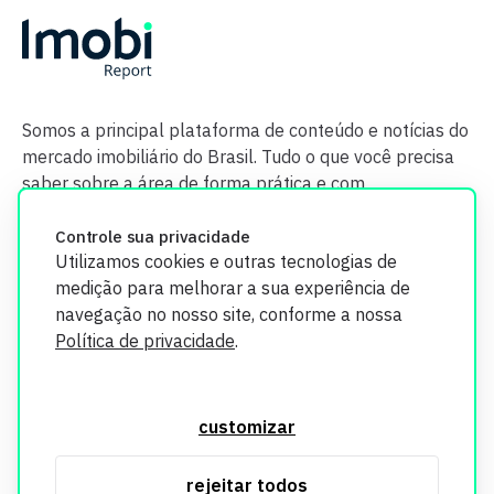
Somos a principal plataforma de conteúdo e notícias do
mercado imobiliário do Brasil. Tudo o que você precisa
saber sobre a área de forma prática e com
credibilidade.
Controle sua privacidade
Utilizamos cookies e outras tecnologias de
medição para melhorar a sua experiência de
navegação no nosso site, conforme a nossa
Política de privacidade
.
O Imobi Report se compromete a proteger sua privacidade e
segurança. Todos os dados coletados em nosso site são
customizar
utilizados exclusivamente para fins de aprimoramento de
serviços, respeitando as diretrizes da LGPD. Para mais
rejeitar todos
informações, consulte nossa Política de Privacidade.