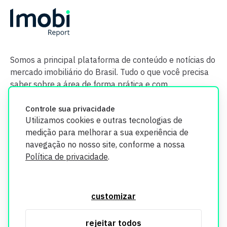
Somos a principal plataforma de conteúdo e notícias do
mercado imobiliário do Brasil. Tudo o que você precisa
saber sobre a área de forma prática e com
credibilidade.
Controle sua privacidade
Utilizamos cookies e outras tecnologias de
medição para melhorar a sua experiência de
navegação no nosso site, conforme a nossa
Política de privacidade
.
O Imobi Report se compromete a proteger sua privacidade e
segurança. Todos os dados coletados em nosso site são
customizar
utilizados exclusivamente para fins de aprimoramento de
serviços, respeitando as diretrizes da LGPD. Para mais
rejeitar todos
informações, consulte nossa Política de Privacidade.