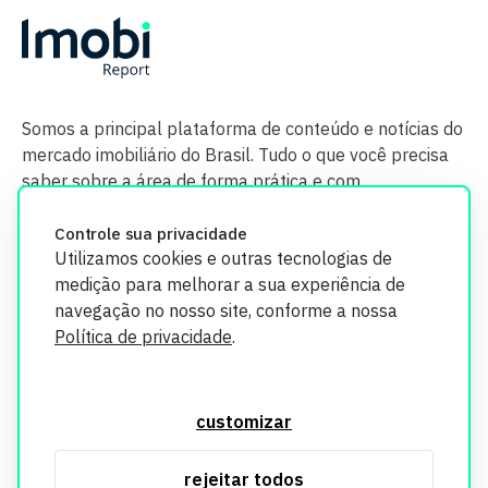
Somos a principal plataforma de conteúdo e notícias do
mercado imobiliário do Brasil. Tudo o que você precisa
saber sobre a área de forma prática e com
credibilidade.
Controle sua privacidade
Utilizamos cookies e outras tecnologias de
medição para melhorar a sua experiência de
navegação no nosso site, conforme a nossa
Política de privacidade
.
O Imobi Report se compromete a proteger sua privacidade e
segurança. Todos os dados coletados em nosso site são
customizar
utilizados exclusivamente para fins de aprimoramento de
serviços, respeitando as diretrizes da LGPD. Para mais
rejeitar todos
informações, consulte nossa Política de Privacidade.