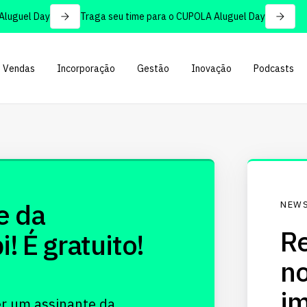
uguel Day
Traga seu time para o CUPOLA Aluguel Day
Vendas
Incorporação
Gestão
Inovação
Podcasts
e da
NEWS
Re
 É gratuito!
no
im
er um assinante da