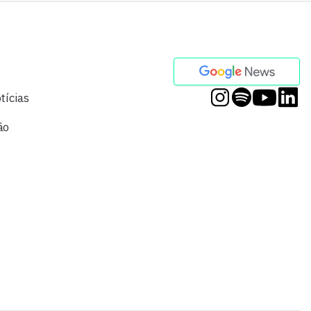
tícias
ão