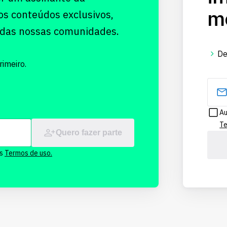
me
os conteúdos exclusivos,
 das nossas comunidades.
De
imeiro.
Au
Te
Quero fazer parte
os
Termos de uso.