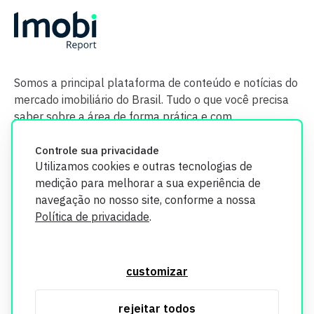
Somos a principal plataforma de conteúdo e notícias do
mercado imobiliário do Brasil. Tudo o que você precisa
saber sobre a área de forma prática e com
credibilidade.
Controle sua privacidade
Utilizamos cookies e outras tecnologias de
medição para melhorar a sua experiência de
navegação no nosso site, conforme a nossa
Política de privacidade
.
O Imobi Report se compromete a proteger sua privacidade e
segurança. Todos os dados coletados em nosso site são
customizar
utilizados exclusivamente para fins de aprimoramento de
serviços, respeitando as diretrizes da LGPD. Para mais
rejeitar todos
informações, consulte nossa Política de Privacidade.