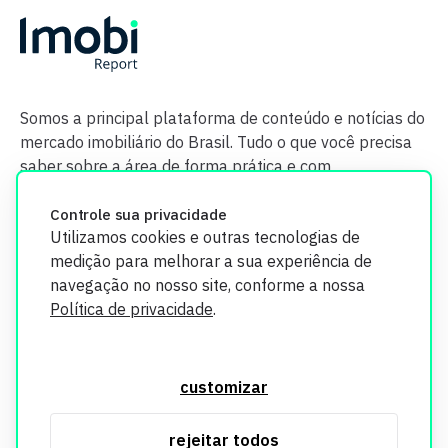
Somos a principal plataforma de conteúdo e notícias do
mercado imobiliário do Brasil. Tudo o que você precisa
saber sobre a área de forma prática e com
credibilidade.
Controle sua privacidade
Utilizamos cookies e outras tecnologias de
medição para melhorar a sua experiência de
navegação no nosso site, conforme a nossa
Política de privacidade
.
O Imobi Report se compromete a proteger sua privacidade e
segurança. Todos os dados coletados em nosso site são
customizar
utilizados exclusivamente para fins de aprimoramento de
serviços, respeitando as diretrizes da LGPD. Para mais
rejeitar todos
informações, consulte nossa Política de Privacidade.